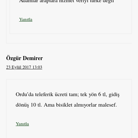
Adamlar araplara hizmet veriyi turke degil
Yanıtla
Özgür Demirer
23 Eylül 2017 13:03
Ordu’da teleferik ücreti tam; tek yön 6 tl, gidiş
dönüş 10 tl. Ama bisiklet almıyorlar malesef.
Yanıtla