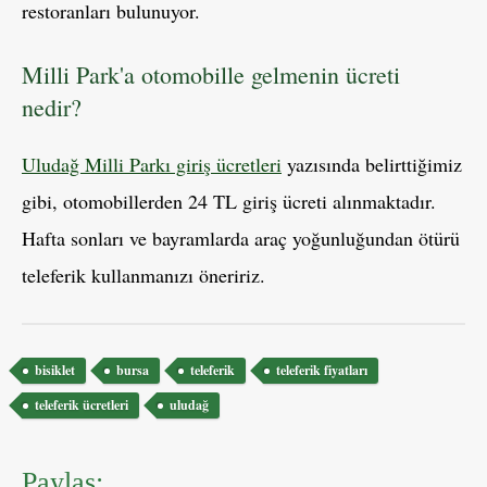
restoranları bulunuyor.
Milli Park'a otomobille gelmenin ücreti
nedir?
Uludağ Milli Parkı giriş ücretleri
yazısında belirttiğimiz
gibi, otomobillerden 24 TL giriş ücreti alınmaktadır.
Hafta sonları ve bayramlarda araç yoğunluğundan ötürü
teleferik kullanmanızı öneririz.
Etiketler
bisiklet
bursa
teleferik
teleferik fiyatları
teleferik ücretleri
uludağ
Paylaş: