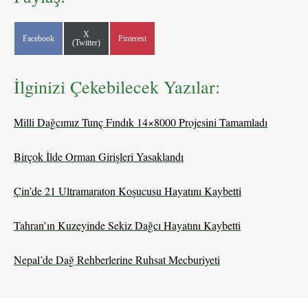
Share
X
Share
Share
Facebook
Pinterest
on
(Twitter)
on
on
İlginizi Çekebilecek Yazılar:
Milli Dağcımız Tunç Fındık 14×8000 Projesini Tamamladı
Birçok İlde Orman Girişleri Yasaklandı
Çin’de 21 Ultramaraton Koşucusu Hayatını Kaybetti
Tahran’ın Kuzeyinde Sekiz Dağcı Hayatını Kaybetti
Nepal’de Dağ Rehberlerine Ruhsat Mecburiyeti