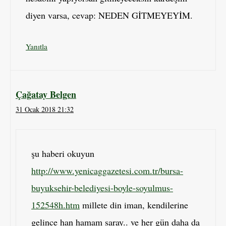
diyen varsa, cevap: NEDEN GİTMEYEYİM.
Yanıtla
Çağatay Belgen
31 Ocak 2018 21:32
şu haberi okuyun
http://www.yenicaggazetesi.com.tr/bursa-
buyuksehir-belediyesi-boyle-soyulmus-
152548h.htm
millete din iman, kendilerine
gelince han hamam saray.. ve her gün daha da