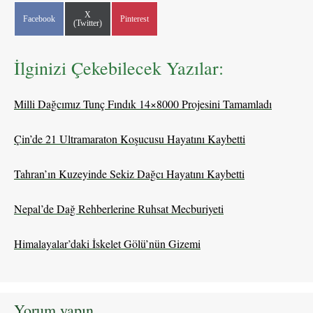
Share
X
Share
Share
Facebook
Pinterest
on
(Twitter)
on
on
İlginizi Çekebilecek Yazılar:
Milli Dağcımız Tunç Fındık 14×8000 Projesini Tamamladı
Çin’de 21 Ultramaraton Koşucusu Hayatını Kaybetti
Tahran’ın Kuzeyinde Sekiz Dağcı Hayatını Kaybetti
Nepal’de Dağ Rehberlerine Ruhsat Mecburiyeti
Himalayalar’daki İskelet Gölü’nün Gizemi
Yorum yapın