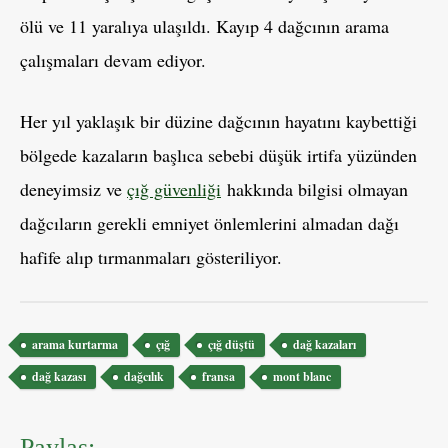
ölü ve 11 yaralıya ulaşıldı. Kayıp 4 dağcının arama
çalışmaları devam ediyor.
Her yıl yaklaşık bir düzine dağcının hayatını kaybettiği
bölgede kazaların başlıca sebebi düşük irtifa yüzünden
deneyimsiz ve
çığ güvenliği
hakkında bilgisi olmayan
dağcıların gerekli emniyet önlemlerini almadan dağı
hafife alıp tırmanmaları gösteriliyor.
Etiketler
arama kurtarma
çığ
çığ düştü
dağ kazaları
dağ kazası
dağcılık
fransa
mont blanc
Paylaş: