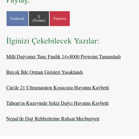
Share
X
Share
Share
Facebook
Pinterest
on
(Twitter)
on
on
İlginizi Çekebilecek Yazılar:
Milli Dağcımız Tunç Fındık 14×8000 Projesini Tamamladı
Birçok İlde Orman Girişleri Yasaklandı
Çin’de 21 Ultramaraton Koşucusu Hayatını Kaybetti
Tahran’ın Kuzeyinde Sekiz Dağcı Hayatını Kaybetti
Nepal’de Dağ Rehberlerine Ruhsat Mecburiyeti