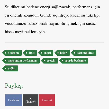
Su tüketimi bedene enerji sağlayacak, performans için
en önemli konudur. Günde üç litreye kadar su tüketip,
vücudunuzu susuz bırakmayın. Su içmek için susuz
hissetmeyi beklemeyin.
Etiketler
beslenme
diyet
enerji
kalori
karbonhidrat
maksimum performans
protein
sporda beslenme
yağlar
Paylaş:
Share
X
Share
Share
Facebook
Pinterest
on
(Twitter)
on
on