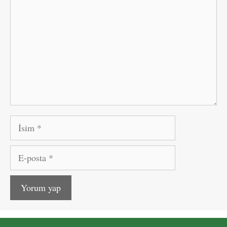
İsim
E-
posta