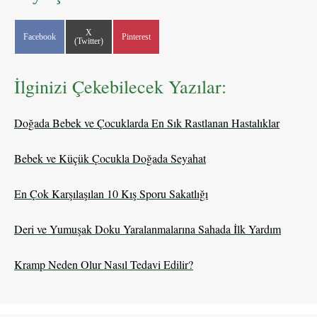
Share
X
Share
Share
Facebook
Pinterest
on
(Twitter)
on
on
İlginizi Çekebilecek Yazılar:
Doğada Bebek ve Çocuklarda En Sık Rastlanan Hastalıklar
Bebek ve Küçük Çocukla Doğada Seyahat
En Çok Karşılaşılan 10 Kış Sporu Sakatlığı
Deri ve Yumuşak Doku Yaralanmalarına Sahada İlk Yardım
Kramp Neden Olur Nasıl Tedavi Edilir?