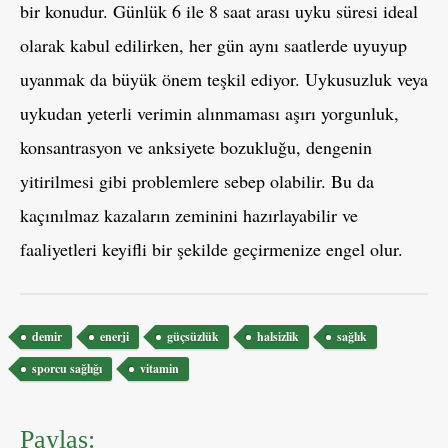
bir konudur. Günlük 6 ile 8 saat arası uyku süresi ideal
olarak kabul edilirken, her gün aynı saatlerde uyuyup
uyanmak da büyük önem teşkil ediyor. Uykusuzluk veya
uykudan yeterli verimin alınmaması aşırı yorgunluk,
konsantrasyon ve anksiyete bozukluğu, dengenin
yitirilmesi gibi problemlere sebep olabilir. Bu da
kaçınılmaz kazaların zeminini hazırlayabilir ve
faaliyetleri keyifli bir şekilde geçirmenize engel olur.
Etiketler
demir
enerji
güçsüzlük
halsizlik
sağlık
sporcu sağlığı
vitamin
Paylaş: