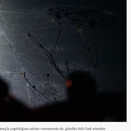
e amaçla yapıldığına anlam veremesem de, gündüz bile fark etmekte