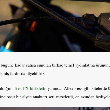
, bugüne kadar satışa sunulan birkaç temel aydınlatma ürününü b
işmiş fardır da diyebiliriz.
 aldığım
Trek FX bisikletin
yanında, Aliexpress gibi sitelerde 0.
e basit bir alyen anahtarı seti verselerdi, en azından hediyeler