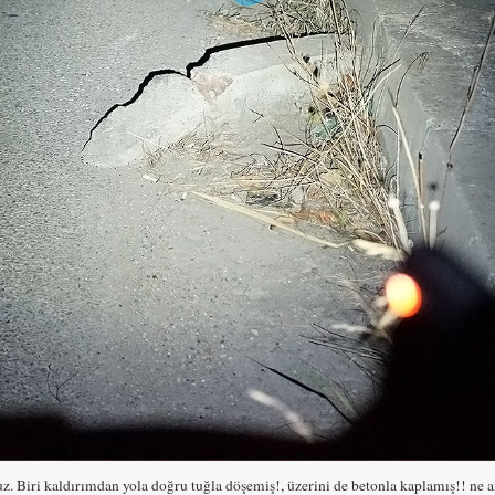
uz. Biri kaldırımdan yola doğru tuğla döşemiş!, üzerini de betonla kaplamış!! n