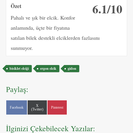
6.1/10
Özet
Pahalı ve şık bir elcik. Konfor
anlamında, üçte bir fiyatına
satılan bilek destekli elciklerden fazlasını
sunmuyor.
Etiketler
bisiklet elciği
ergon elcik
gidon
Paylaş:
Share
X
Share
Share
Facebook
Pinterest
on
(Twitter)
on
on
İlginizi Çekebilecek Yazılar: