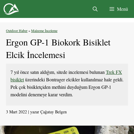
İçeriğe
Menü
atla
Outdoor Haber
»
Malzeme İnceleme
Ergon GP-1 Biokork Bisiklet
Elcik İncelemesi
7 yıl önce satın aldığım, sitede incelemesi bulunan
Trek FX
bisiklet
üzerindeki Bontrager elcikler kullanılmaz hale geldi.
Pek çok bisikletçiden methini duyduğum Ergon GP-1
modelini denemeye karar verdim.
3 Mart 2022
yazar
Çağatay Belgen