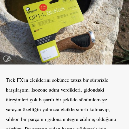
Trek FX'in elciklerini sökünce tatsız bir sürprizle
karşılaştım. Isozone adını verdikleri, gidondaki
titreşimleri çok başarılı bir şekilde sönümlemeye
yarayan özelliğin yalnızca elcikle sınırlı kalmayıp,
silikon bir parçanın gidona entegre edilmiş olduğunu
gördüm. Bu parçayı gidon barına sığdırmak için