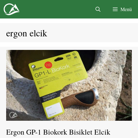
İçeriğe
Menü
atla
ergon elcik
Ergon GP-1 Biokork Bisiklet Elcik