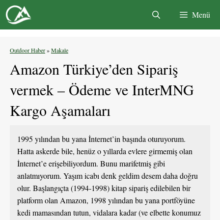
İçeriğe
Menü
atla
Outdoor Haber
»
Makale
Amazon Türkiye’den Sipariş
vermek – Ödeme ve InterMNG
Kargo Aşamaları
1995 yılından bu yana İnternet’in başında oturuyorum.
Hatta askerde bile, henüz o yıllarda evlere girmemiş olan
İnternet’e erişebiliyordum. Bunu marifetmiş gibi
anlatmıyorum. Yaşım icabı denk geldim desem daha doğru
olur. Başlangıçta (1994-1998) kitap sipariş edilebilen bir
platform olan Amazon, 1998 yılından bu yana portföyüne
kedi mamasından tutun, vidalara kadar (ve elbette konumuz