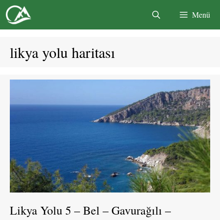
İçeriğe
Menü
atla
likya yolu haritası
Likya Yolu 5 – Bel – Gavurağılı –