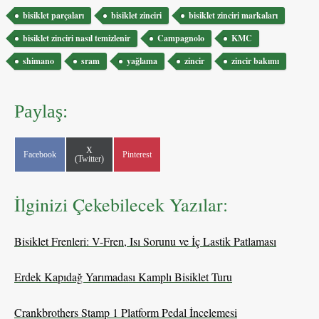
Etiketler
bisiklet parçaları
bisiklet zinciri
bisiklet zinciri markaları
bisiklet zinciri nasıl temizlenir
Campagnolo
KMC
shimano
sram
yağlama
zincir
zincir bakımı
Paylaş:
Share
X
Share
Share
Facebook
Pinterest
on
(Twitter)
on
on
İlginizi Çekebilecek Yazılar:
Bisiklet Frenleri: V-Fren, Isı Sorunu ve İç Lastik Patlaması
Erdek Kapıdağ Yarımadası Kamplı Bisiklet Turu
Crankbrothers Stamp 1 Platform Pedal İncelemesi