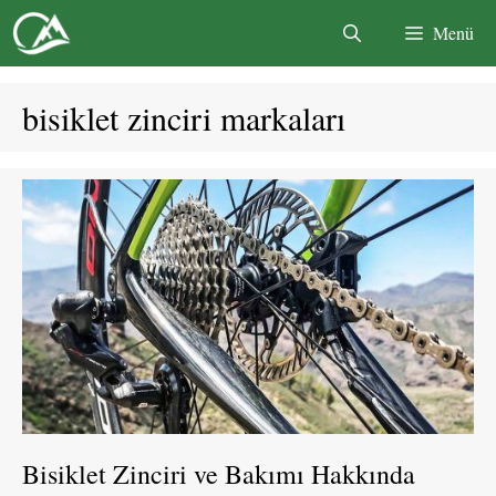
İçeriğe
Menü
atla
bisiklet zinciri markaları
Bisiklet Zinciri ve Bakımı Hakkında