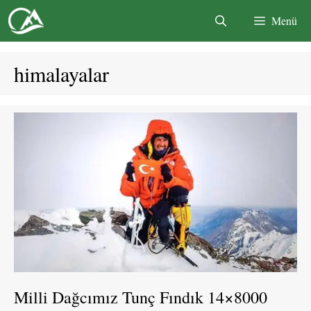
İçeriğe
Menü
atla
himalayalar
Milli Dağcımız Tunç Fındık 14×8000