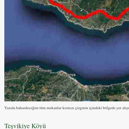
Yazıda bahsedeceğim tüm mekanlar kırmızı çizginin içindeki bölgede yer alıyo
Teşvikiye Köyü