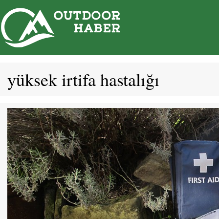
İçeriğe
atla
yüksek irtifa hastalığı