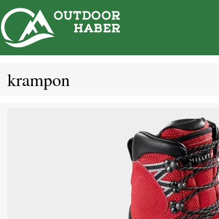
İçeriğe
atla
krampon