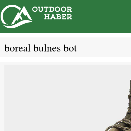
İçeriğe
atla
boreal bulnes bot