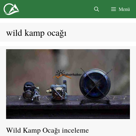
İçeriğe
Menü
atla
wild kamp ocağı
Wild Kamp Ocağı inceleme