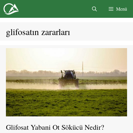
İçeriğe
Menü
atla
glifosatın zararları
Glifosat Yabani Ot Sökücü Nedir?