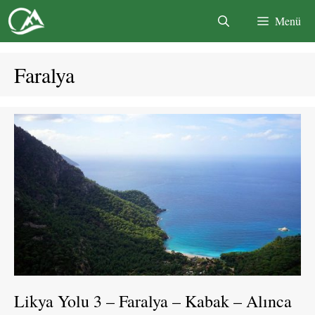
İçeriğe
Menü
atla
Faralya
Likya Yolu 3 – Faralya – Kabak – Alınca