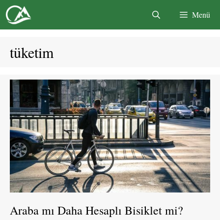
İçeriğe
Menü
atla
tüketim
Araba mı Daha Hesaplı Bisiklet mi?