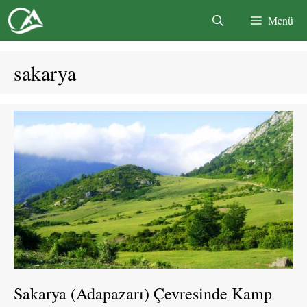
İçeriğe
Menü
atla
sakarya
Sakarya (Adapazarı) Çevresinde Kamp