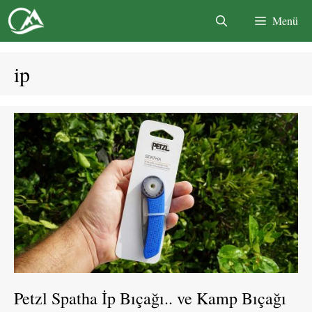
İçeriğe
Menü
atla
ip
Petzl Spatha İp Bıçağı.. ve Kamp Bıçağı