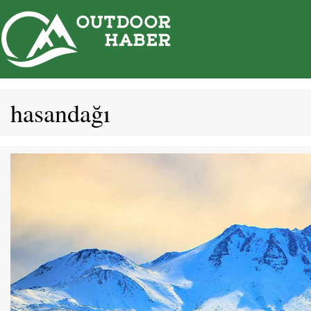
İçeriğe
atla
hasandağı