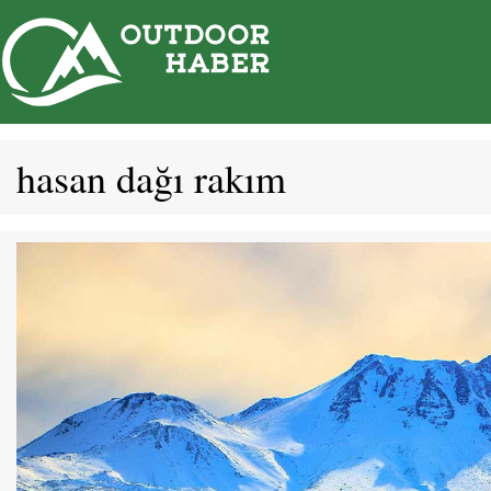
İçeriğe
atla
hasan dağı rakım