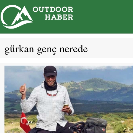
İçeriğe
atla
gürkan genç nerede