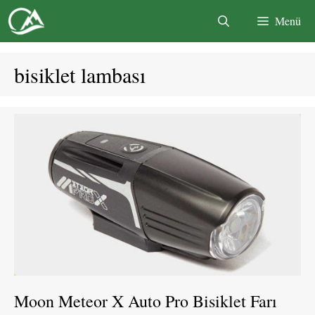
İçeriğe
Menü
atla
bisiklet lambası
Moon Meteor X Auto Pro Bisiklet Farı