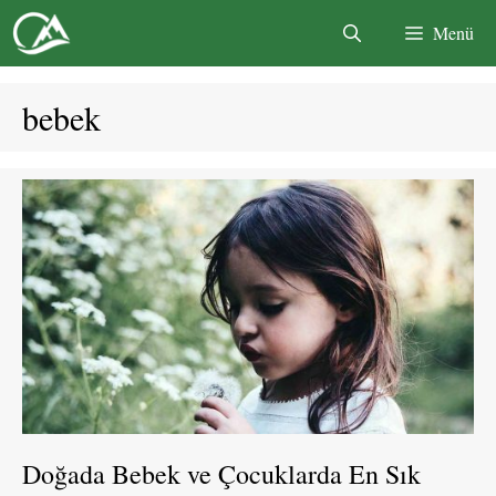
İçeriğe
Menü
atla
bebek
Doğada Bebek ve Çocuklarda En Sık