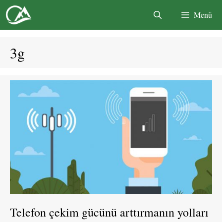
İçeriğe
Menü
atla
3g
Telefon çekim gücünü arttırmanın yolları